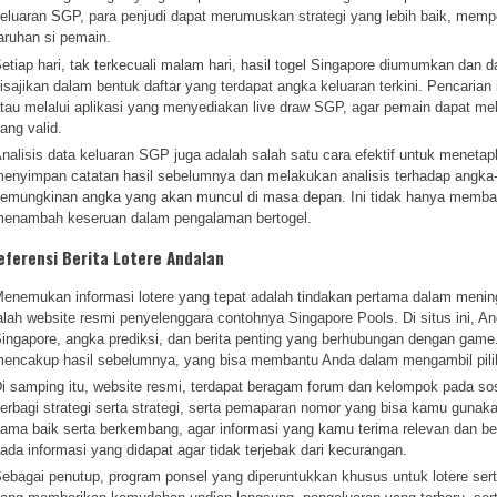
eluaran SGP, para penjudi dapat merumuskan strategi yang lebih baik, mem
aruhan si pemain.
etiap hari, tak terkecuali malam hari, hasil togel Singapore diumumkan dan d
isajikan dalam bentuk daftar yang terdapat angka keluaran terkini. Pencarian 
tau melalui aplikasi yang menyediakan live draw SGP, agar pemain dapat me
ang valid.
nalisis data keluaran SGP juga adalah salah satu cara efektif untuk menetap
enyimpan catatan hasil sebelumnya dan melakukan analisis terhadap angka
emungkinan angka yang akan muncul di masa depan. Ini tidak hanya memban
enambah keseruan dalam pengalaman bertogel.
eferensi Berita Lotere Andalan
enemukan informasi lotere yang tepat adalah tindakan pertama dalam meni
alah website resmi penyelenggara contohnya Singapore Pools. Di situs ini, And
ingapore, angka prediksi, dan berita penting yang berhubungan dengan game
encakup hasil sebelumnya, yang bisa membantu Anda dalam mengambil piliha
i samping itu, website resmi, terdapat beragam forum dan kelompok pada s
erbagi strategi serta strategi, serta pemaparan nomor yang bisa kamu gunak
ama baik serta berkembang, agar informasi yang kamu terima relevan dan b
ada informasi yang didapat agar tidak terjebak dari kecurangan.
ebagai penutup, program ponsel yang diperuntukkan khusus untuk lotere sert