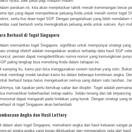
aktu nyata, baik pada pagi maupun malam.
alam panduan ini, kita akan menjelaskan taktik meraih kemenangan besar p
erta tips yang dapat memperbesar peluang Anda untuk meraih nomor togel SGP
erkini, serta live draw togel SGP. Dengan pengetahuan yang lebih mendalam
erdas saat bertaruh serta meningkatkan peluang anda untuk sukses. Ayo mul
ara Berhasil di Togel Singapore
alam memainkan togel Singapore, signifikan untuk mempunyai strategi yang
atu strategi efektif adalah mengadakan analisis terhadap data hasil SGP s
uncul, pemain dapat mengidentifikasi nomor-nomor yang kemungkinan punya p
GP paling lengkap bisa menolong Anda dalam tahapan ini.
i samping itu, kamu pun bisa menggunakan sistem taruhan yang rutin. Buk
ntuk membagi modal taruhan kamu ke dalam beberapa kombinasi angka. Denga
ntuk berhasil tanpa harus mengeluarkan semua uang dalam satu taruhan. Ja
khirnya, tak lupakan perlu bersikap sabar dan disiplin. Togel adalah permai
isa memastikan keberhasilan setiap waktu. Selalu tenang dan tak terpancing
mosional dapat mengarah pada tindakan yang buruk. Dengan strategi yang 
erhasil di togel Singapore akan bertambah.
embacaan Angka dan Hasil Lottery
i dalam alam togel Singapore, memahami angka dan hasil keluaran sangat 
encari angka-angka yang kerap dikeluarkan dan menganalisis pola dari hasi