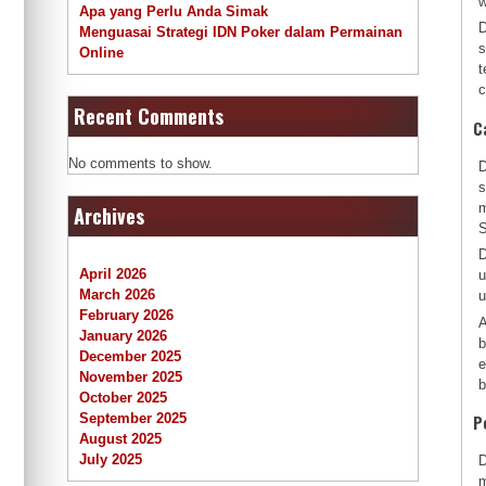
w
Apa yang Perlu Anda Simak
D
Menguasai Strategi IDN Poker dalam Permainan
s
Online
t
c
Recent Comments
C
No comments to show.
D
s
m
Archives
S
D
April 2026
u
March 2026
u
February 2026
A
January 2026
b
December 2025
e
November 2025
b
October 2025
September 2025
P
August 2025
July 2025
D
m