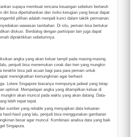
isarankan supaya membuat rencana keuangan sebelum bertaruh
n diri bisa dipertahankan dan risiko kerugian yang besar dapat
engambil pilihan adalah menjadi kunci dalam taktik permainan.
 menyediakan wawasan tambahan. Di situ, pemain bisa bertukar
ikan diskusi. Berdialog dengan partisipan lain juga dapat
ernah dipraktikkan sebelumnya.
diksikan angka yang akan keluar tampil pada masing-masing
lalu, penjudi bisa menemukan corak dan tren yang mungkin
 terakhir bisa jadi acuan bagi para para pemain untuk
dapat meningkatkan kemungkinan agar berhasil.
arga. Lotere Singapore biasanya mempunyai jadwal yang tetap
n optimal. Mempelajari angka yang ditampilkan keluar di
g mungkin akan muncul pada waktu yang akan datang. Data-
ang lebih tepat tepat.
 dari sumber yang reliable yang menyajikan data keluaran
ta hasil-hasil yang lalu, penjudi bisa menggunakan gambaran
ngkinan besar agar muncul. Kombinasi analisa data yang baik
gel Singapura.