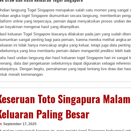
ndian langsung Togel Singapore merupakan salah satu momen yang sangat ditu
ndian angka togel Singapore diumumkan secara langsung, memberikan pen
latform online yang terpercaya, pemain dapat menyaksikan proses undian de
an keyakinan mengenai hasil yang ditampilkan.
asil keluaran Togel Singapore biasanya dilakukan pada jam yang sudah ditent
iumumkan sangat penting bagi para pemain, karena mereka melihat angka-an
eluaran ini tidak hanya mencakup angka yang keluar, tetapi juga data penting
ebelumnya yang bisa membantu pemain dalam mengambil prediksi lebih bai
ahu hasil undian langsung dan hasil keluaran togel Singapore hari ini sangat
enang, data dari pengeluaran sebelumnya dapat digunakan sebagai referensi
elanjutnya. Dengan begitu, pemahaman yang tepat tentang live draw dan hasi
ntuk meraih kemenangan.
Keseruan Toto Singapura Malam 
Keluaran Paling Besar
n:
September 17, 2025
i malam yang penuh harapan ini, para pecinta togel Singapore berkumpul un