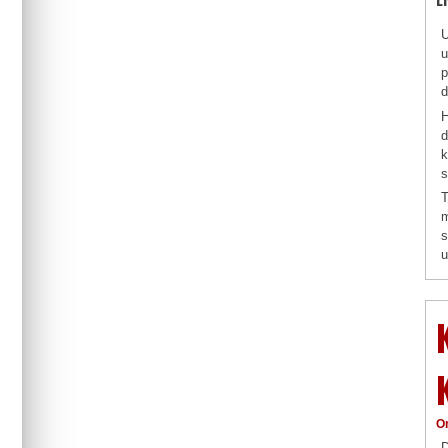
U
u
p
d
H
d
k
s
T
m
s
u
O
D