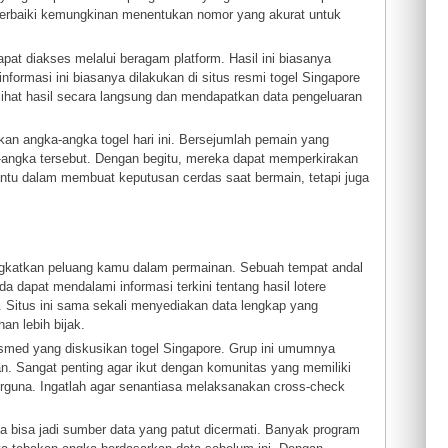
perbaiki kemungkinan menentukan nomor yang akurat untuk
apat diakses melalui beragam platform. Hasil ini biasanya
informasi ini biasanya dilakukan di situs resmi togel Singapore
lihat hasil secara langsung dan mendapatkan data pengeluaran
kan angka-angka togel hari ini. Bersejumlah pemain yang
-angka tersebut. Dengan begitu, mereka dapat memperkirakan
tu dalam membuat keputusan cerdas saat bermain, tetapi juga
ngkatkan peluang kamu dalam permainan. Sebuah tempat andal
a dapat mendalami informasi terkini tentang hasil lotere
. Situs ini sama sekali menyediakan data lengkap yang
n lebih bijak.
osmed yang diskusikan togel Singapore. Grup ini umumnya
an. Sangat penting agar ikut dengan komunitas yang memiliki
erguna. Ingatlah agar senantiasa melaksanakan cross-check
a bisa jadi sumber data yang patut dicermati. Banyak program