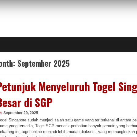
onth:
September 2025
Petunjuk Menyeluruh Togel Sing
Besar di SGP
n:
September 29, 2025
ogel Singapore sudah menjadi salah satu game yang ter terkenal di antara p
ame yang tersedia, Togel SGP menarik perhatian banyak pemain yang berha
ekarang ini, togel online menjadi lebih mudah diakses , yang memungkinkan p