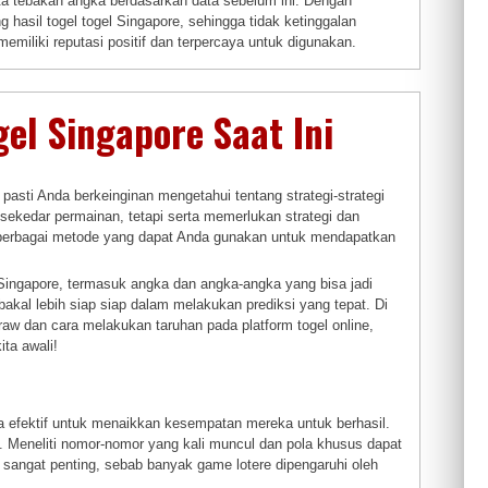
a tebakan angka berdasarkan data sebelum ini. Dengan
hasil togel togel Singapore, sehingga tidak ketinggalan
emiliki reputasi positif dan terpercaya untuk digunakan.
el Singapore Saat Ini
asti Anda berkeinginan mengetahui tentang strategi-strategi
ekedar permainan, tetapi serta memerlukan strategi dan
s berbagai metode yang dapat Anda gunakan untuk mendapatkan
 Singapore, termasuk angka dan angka-angka yang bisa jadi
al lebih siap siap dalam melakukan prediksi yang tepat. Di
raw dan cara melakukan taruhan pada platform togel online,
ta awali!
 efektif untuk menaikkan kesempatan mereka untuk berhasil.
. Meneliti nomor-nomor yang kali muncul dan pola khusus dapat
angat penting, sebab banyak game lotere dipengaruhi oleh