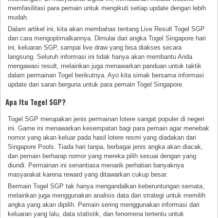
memfasilitasi para pemain untuk mengikuti setiap update dengan lebih
mudah.
Dalam artikel ini, kita akan membahas tentang Live Result Togel SGP
dan cara mengoptimalkannya. Dimulai dari angka Togel Singapore hari
ini, keluaran SGP, sampai live draw yang bisa diakses secara
langsung. Seluruh informasi ini tidak hanya akan membantu Anda
mengawasi result, melainkan juga menawarkan panduan untuk taktik
dalam permainan Togel berikutnya. Ayo kita simak bersama informasi
update dan saran berguna untuk para pemain Togel Singapore.
Apa Itu Togel SGP?
Togel SGP merupakan jenis permainan lotere sangat populer di negeri
ini. Game ini menawarkan kesempatan bagi para pemain agar menebak
nomor yang akan keluar pada hasil lotere resmi yang diadakan dari
Singapore Pools. Tiada hari tanpa, berbagai jenis angka akan diacak,
dan pemain berharap nomor yang mereka pilih sesuai dengan yang
diundi. Permainan ini senantiasa menarik perhatian banyaknya
masyarakat karena reward yang ditawarkan cukup besar.
Bermain Togel SGP tak hanya mengandalkan keberuntungan semata,
melainkan juga menggunakan analisis data dan strategi untuk memilih
angka yang akan dipilih. Pemain sering menggunakan informasi dari
keluaran yang lalu, data statistik, dan fenomena tertentu untuk