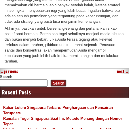
memaksakan diri bermain lebih banyak setelah kalah, karena strategi
ini seringkali menyebabkan rugi yang lebih besar. Ingatlah bahwa loto
adalah sebuah permainan yang tergantung pada keberuntungan, dan
tidak ada strategi yang pasti bisa menjamin kemenangan.
Akhirnya, pastikan untuk bersenang-senang dan pertahankan sikap
positif saat bermain. Permainan togel sebaiknya menjadi media hiburan
dan bukan menjadi beban. Jika Anda terasa tegang atau kelewat
terfokus dalam taruhan, pikirkan untuk istirahat sejenak. Perasaan
santai dan konsentrasi akan mempermudah Anda mengambil
keputusan yang jauh lebih baik ketika memilih angka dan melakukan
taruhan.
←
previous
next
→
Search
Search
Recent Posts
Kabar Lotere Singapura Terbaru: Penghargaan dan Pencairan
Terupdate
Ramalan Togel Singapura Saat Ini: Metode Menang dengan Nomor
Tepat