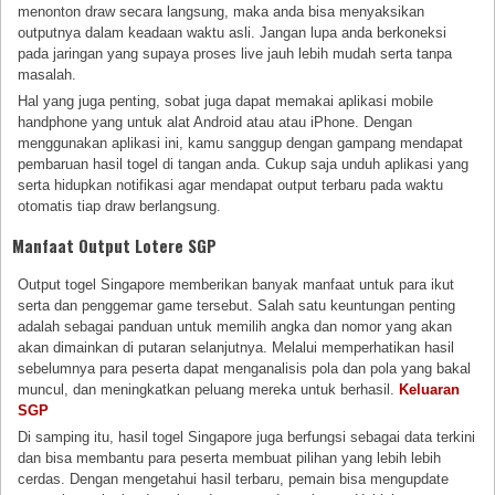
menonton draw secara langsung, maka anda bisa menyaksikan
outputnya dalam keadaan waktu asli. Jangan lupa anda berkoneksi
pada jaringan yang supaya proses live jauh lebih mudah serta tanpa
masalah.
Hal yang juga penting, sobat juga dapat memakai aplikasi mobile
handphone yang untuk alat Android atau atau iPhone. Dengan
menggunakan aplikasi ini, kamu sanggup dengan gampang mendapat
pembaruan hasil togel di tangan anda. Cukup saja unduh aplikasi yang
serta hidupkan notifikasi agar mendapat output terbaru pada waktu
otomatis tiap draw berlangsung.
Manfaat Output Lotere SGP
Output togel Singapore memberikan banyak manfaat untuk para ikut
serta dan penggemar game tersebut. Salah satu keuntungan penting
adalah sebagai panduan untuk memilih angka dan nomor yang akan
akan dimainkan di putaran selanjutnya. Melalui memperhatikan hasil
sebelumnya para peserta dapat menganalisis pola dan pola yang bakal
muncul, dan meningkatkan peluang mereka untuk berhasil.
Keluaran
SGP
Di samping itu, hasil togel Singapore juga berfungsi sebagai data terkini
dan bisa membantu para peserta membuat pilihan yang lebih lebih
cerdas. Dengan mengetahui hasil terbaru, pemain bisa mengupdate