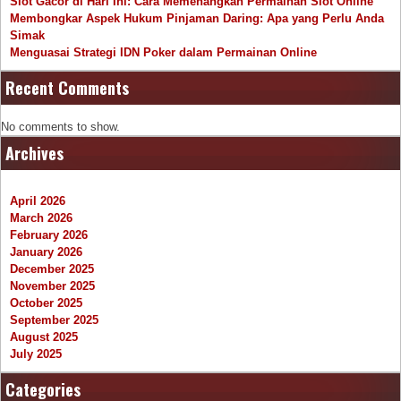
Slot Gacor di Hari Ini: Cara Memenangkan Permainan Slot Online
Membongkar Aspek Hukum Pinjaman Daring: Apa yang Perlu Anda
Simak
Menguasai Strategi IDN Poker dalam Permainan Online
Recent Comments
No comments to show.
Archives
April 2026
March 2026
February 2026
January 2026
December 2025
November 2025
October 2025
September 2025
August 2025
July 2025
Categories