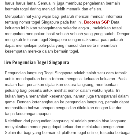
harus harus lama. Semua ini juga membuat pengalaman bermain
bermain togel daring menjadi lebih menarik dan efisien.
Merupakan hal yang wajar bagi petaruh mencari mencari informasi
tentang nomor togel Singapura pada hari ini.
Bocoran SGP
Data
keluaran ini bukan sebagaimana sekedar angka , melainkan tetapi
merupakan merupakan hasil sebuah sebuah yang yang sudah. Dengan
mengikuti keluaran togel Singapore dengan saksama, para petaruh
dapat mempelajari pola-pola yang muncul dan serta menambah
kesempatan mereka dalam bermain togel.
Live Pengundian Togel Singapura
Pengundian langsung Togel Singapore adalah salah satu cara terbaik
untuk mendapatkan berita terbaru mengenai keluaran keluaran. Pada
malam hari, penarikan dijalankan secara langsung, memberikan
peluang bagi peserta untuk melihat nomor dalam waktu nyata. Ini
bukan hanya menambah kesenangan, namun juga transparansi dalam
game. Dengan keterjangkauan ke pengundian langsung, pemain dapat
memastikan bahwa tahapan pengundian dilakukan dengan fair dan
tanpa kecurangan apapun.
Kelebihan dari pengundian langsung ini adalah pemain bisa langsung
menyaksikan nomor yang dapat keluar dan melakukan pengesahan.
Selain itu, bagi yang bermain di platform togel online, tersedia berbagai