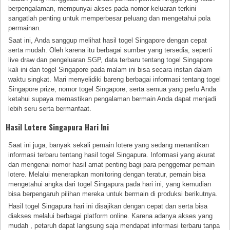
berpengalaman, mempunyai akses pada nomor keluaran terkini
sangatlah penting untuk memperbesar peluang dan mengetahui pola
permainan.
Saat ini, Anda sanggup melihat hasil togel Singapore dengan cepat
serta mudah. Oleh karena itu berbagai sumber yang tersedia, seperti
live draw dan pengeluaran SGP, data terbaru tentang togel Singapore
kali ini dan togel Singapore pada malam ini bisa secara instan dalam
waktu singkat. Mari menyelidiki bareng berbagai informasi tentang togel
Singapore prize, nomor togel Singapore, serta semua yang perlu Anda
ketahui supaya memastikan pengalaman bermain Anda dapat menjadi
lebih seru serta bermanfaat.
Hasil Lotere Singapura Hari Ini
Saat ini juga, banyak sekali pemain lotere yang sedang menantikan
informasi terbaru tentang hasil togel Singapura. Informasi yang akurat
dan mengenai nomor hasil amat penting bagi para penggemar pemain
lotere. Melalui menerapkan monitoring dengan teratur, pemain bisa
mengetahui angka dari togel Singapura pada hari ini, yang kemudian
bisa berpengaruh pilihan mereka untuk bermain di produksi berikutnya.
Hasil togel Singapura hari ini disajikan dengan cepat dan serta bisa
diakses melalui berbagai platform online. Karena adanya akses yang
mudah , petaruh dapat langsung saja mendapat informasi terbaru tanpa