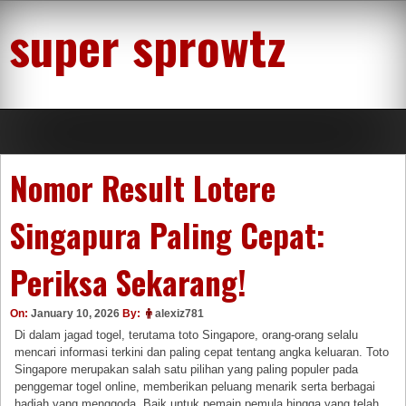
Skip
super sprowtz
to
content
Nomor Result Lotere
Singapura Paling Cepat:
Periksa Sekarang!
On:
January 10, 2026
By:
alexiz781
Di dalam jagad togel, terutama toto Singapore, orang-orang selalu
mencari informasi terkini dan paling cepat tentang angka keluaran. Toto
Singapore merupakan salah satu pilihan yang paling populer pada
penggemar togel online, memberikan peluang menarik serta berbagai
hadiah yang menggoda. Baik untuk pemain pemula hingga yang telah