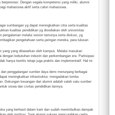
 berprestasi. Dengan segala kompetensi yang miliki, alumni
agi mahasiswa aktif serta calon mahasiswa.
ai sumbangan yg dapat meningkatkan citra serta kualitas
kkan kualitas pendidikan yg disediakan oleh universitas
n pengalaman melalui sesion tamunya serta diskusi, yg
embagikan pengetahuan serta jaringan mereka, para lulusan
lum yang yang ditawarkan oleh kampus. Melalui masukan
i dengan kebutuhan industri dan perkembangan era. Partisipasi
k hanya teoritis tetapi juga praktis dan implementatif. Hal ini
ana dan penggalangan sumber daya demi menunjang berbagai
dapat meningkatkan infrastruktur, mengadakan lomba
n. Dukungan keuangan dari alumni adalah salah satu sumber
ntuk siswa dan civitas pendidikan lainnya.
ereka yang berhasil dalam karir dan sudah menimbulkan dampak
rikan oleh institusi. Saat alumni sukses mencurahkan cerita