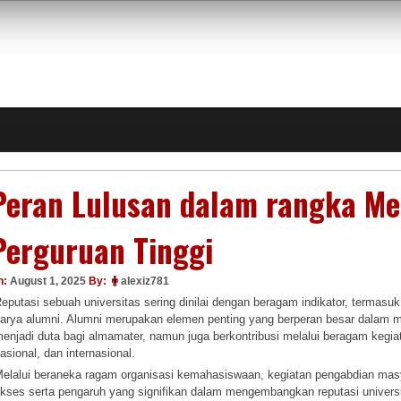
Peran Lulusan dalam rangka M
Perguruan Tinggi
n:
August 1, 2025
By:
alexiz781
eputasi sebuah universitas sering dinilai dengan beragam indikator, termasuk 
arya alumni. Alumni merupakan elemen penting yang berperan besar dalam m
enjadi duta bagi almamater, namun juga berkontribusi melalui beragam kegi
asional, dan internasional.
elalui beraneka ragam organisasi kemahasiswaan, kegiatan pengabdian masya
kses serta pengaruh yang signifikan dalam mengembangkan reputasi universi