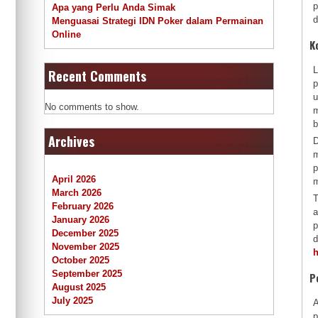
p
Apa yang Perlu Anda Simak
d
Menguasai Strategi IDN Poker dalam Permainan
Online
K
L
Recent Comments
p
u
No comments to show.
m
b
Archives
D
m
p
April 2026
m
March 2026
T
February 2026
a
January 2026
p
December 2025
d
November 2025
h
October 2025
September 2025
P
August 2025
July 2025
A
p