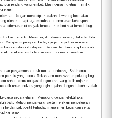
u pun rendang yang lembut. Masing-masing etnis memiliki
jelajari.
etempat. Dengan mencicipi masakan di warung kecil atau
yang otentik, tetapi juga membantu memajukan kehidupan
dapat ditemukan di banyak tempat, memberi nilai tambah bagi
i lokasi tertentu. Misalnya, di Jalanan Sabang, Jakarta, Kita
pur. Menghadiri perayaan budaya juga menjadi kesempatan
njukan seni dan kebudayaan. Dengan demikian, siapkan lidah
eneliti anekaragam hidangan yang Indonesia tawarkan.
angan dan pengamanan untuk masa mendatang. Salah satu
dana pemula yang cocok. Reksadana menawarkan peluang bagi
asar saham serta obligasi dengan cara yang lebih terjamin.
menarik untuk individu yang ingin sejalan dengan kaidah syariah
 keluarga secara efisien. Menabung dengan efektif akan
bih baik. Melalui pengawasan serta merekam pengeluaran
. Ini berdampak positif terhadap manajemen keuangan serta
didikan anak.