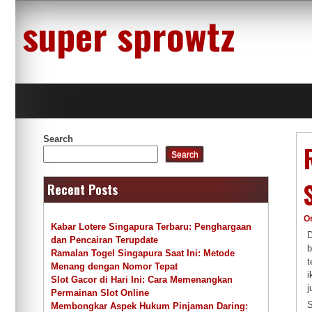
Skip
super sprowtz
to
content
Search
Search
Recent Posts
O
Kabar Lotere Singapura Terbaru: Penghargaan
D
dan Pencairan Terupdate
b
Ramalan Togel Singapura Saat Ini: Metode
t
Menang dengan Nomor Tepat
i
Slot Gacor di Hari Ini: Cara Memenangkan
j
Permainan Slot Online
S
Membongkar Aspek Hukum Pinjaman Daring: