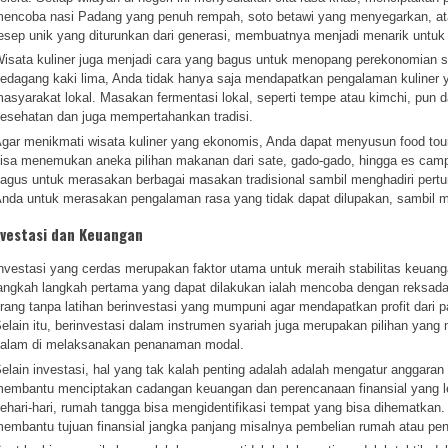
encoba nasi Padang yang penuh rempah, soto betawi yang menyegarkan, ata
esep unik yang diturunkan dari generasi, membuatnya menjadi menarik untuk di
isata kuliner juga menjadi cara yang bagus untuk menopang perekonomian s
edagang kaki lima, Anda tidak hanya saja mendapatkan pengalaman kuliner 
asyarakat lokal. Masakan fermentasi lokal, seperti tempe atau kimchi, pun 
esehatan dan juga mempertahankan tradisi.
gar menikmati wisata kuliner yang ekonomis, Anda dapat menyusun food tour d
isa menemukan aneka pilihan makanan dari sate, gado-gado, hingga es cam
agus untuk merasakan berbagai masakan tradisional sambil menghadiri pertu
nda untuk merasakan pengalaman rasa yang tidak dapat dilupakan, sambil m
nvestasi dan Keuangan
nvestasi yang cerdas merupakan faktor utama untuk meraih stabilitas keu
angkah langkah pertama yang dapat dilakukan ialah mencoba dengan reksa
rang tanpa latihan berinvestasi yang mumpuni agar mendapatkan profit dari p
elain itu, berinvestasi dalam instrumen syariah juga merupakan pilihan yang 
alam di melaksanakan penanaman modal.
elain investasi, hal yang tak kalah penting adalah adalah mengatur anggaran
embantu menciptakan cadangan keuangan dan perencanaan finansial yang le
ehari-hari, rumah tangga bisa mengidentifikasi tempat yang bisa dihematkan
embantu tujuan finansial jangka panjang misalnya pembelian rumah atau pen