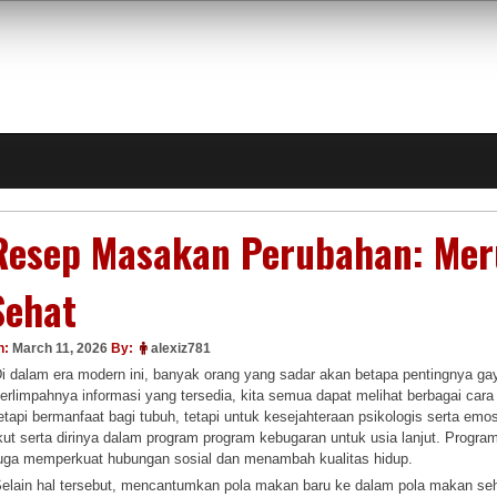
Resep Masakan Perubahan: Meru
Sehat
n:
March 11, 2026
By:
alexiz781
i dalam era modern ini, banyak orang yang sadar akan betapa pentingnya ga
erlimpahnya informasi yang tersedia, kita semua dapat melihat berbagai cara
etapi bermanfaat bagi tubuh, tetapi untuk kesejahteraan psikologis serta em
kut serta dirinya dalam program program kebugaran untuk usia lanjut. Progra
uga memperkuat hubungan sosial dan menambah kualitas hidup.
elain hal tersebut, mencantumkan pola makan baru ke dalam pola makan sehar