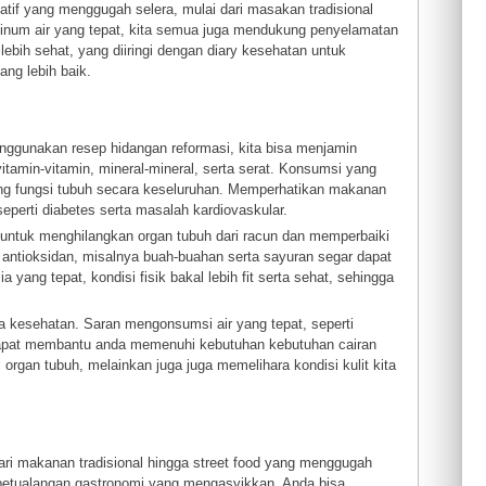
if yang menggugah selera, mulai dari masakan tradisional
minum air yang tepat, kita semua juga mendukung penyelamatan
ebih sehat, yang diiringi dengan diary kesehatan untuk
ng lebih baik.
gunakan resep hidangan reformasi, kita bisa menjamin
tamin-vitamin, mineral-mineral, serta serat. Konsumsi yang
ung fungsi tubuh secara keseluruhan. Memperhatikan makanan
rti diabetes serta masalah kardiovaskular.
if untuk menghilangkan organ tubuh dari racun dan memperbaiki
tioksidan, misalnya buah-buahan serta sayuran segar dapat
yang tepat, kondisi fisik bakal lebih fit serta sehat, sehingga
a kesehatan. Saran mengonsumsi air yang tepat, seperti
apat membantu anda memenuhi kebutuhan kebutuhan cairan
organ tubuh, melainkan juga juga memelihara kondisi kulit kita
ri makanan tradisional hingga street food yang menggugah
n petualangan gastronomi yang mengasyikkan. Anda bisa